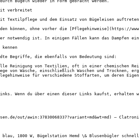
durch Bügeln wieder in Form gebracht werden.

it verbreitet

it Textilpflege und dem Einsatz von Bügeleisen auftreten
den können, ohne vorher die [Pflegehinweise](https://www
er notwendig ist. In einigen Fällen kann das Dampfen ein
 kennen

dte Begriffe, die ebenfalls von Bedeutung sind:

lle Reinigung von Textilien, oft in einer chemischen Rei
ege von Wäsche, einschließlich Waschen und Trocknen, erg
legehinweise für verschiedene Stoffarten, um deren Eigen
inks. Wenn du über einen dieser Links kaufst, erhalten w
sen.de/out/awin:37830068337?variant=md&wt=md) — Clatroni
W blau, 1800 W, Bügelstation Hemd \& Blusenbügler schnell