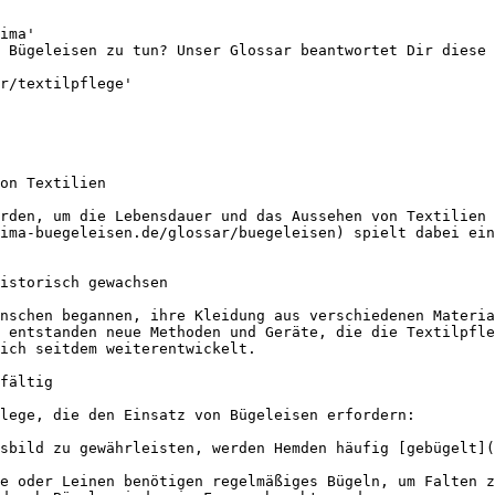
ima'

 Bügeleisen zu tun? Unser Glossar beantwortet Dir diese 
r/textilpflege'

on Textilien

rden, um die Lebensdauer und das Aussehen von Textilien 
ima-buegeleisen.de/glossar/buegeleisen) spielt dabei ein
istorisch gewachsen

nschen begannen, ihre Kleidung aus verschiedenen Materia
 entstanden neue Methoden und Geräte, die die Textilpfle
ich seitdem weiterentwickelt.

fältig

lege, die den Einsatz von Bügeleisen erfordern:

sbild zu gewährleisten, werden Hemden häufig [gebügelt](
e oder Leinen benötigen regelmäßiges Bügeln, um Falten z