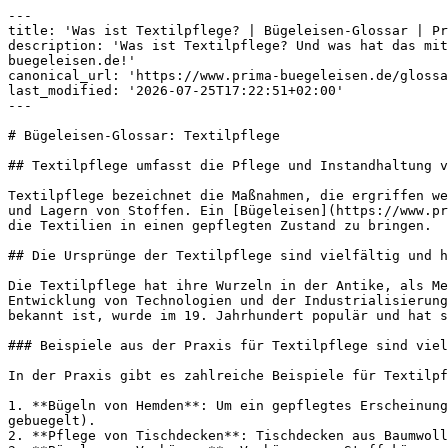
---

title: 'Was ist Textilpflege? | Bügeleisen-Glossar | Pr
description: 'Was ist Textilpflege? Und was hat das mit
buegeleisen.de!'

canonical_url: 'https://www.prima-buegeleisen.de/glossa
last_modified: '2026-07-25T17:22:51+02:00'

---

# Bügeleisen-Glossar: Textilpflege

## Textilpflege umfasst die Pflege und Instandhaltung v
Textilpflege bezeichnet die Maßnahmen, die ergriffen we
und Lagern von Stoffen. Ein [Bügeleisen](https://www.pr
die Textilien in einen gepflegten Zustand zu bringen.

## Die Ursprünge der Textilpflege sind vielfältig und h
Die Textilpflege hat ihre Wurzeln in der Antike, als Me
Entwicklung von Technologien und der Industrialisierung
bekannt ist, wurde im 19. Jahrhundert populär und hat s
### Beispiele aus der Praxis für Textilpflege sind viel
In der Praxis gibt es zahlreiche Beispiele für Textilpf
1. **Bügeln von Hemden**: Um ein gepflegtes Erscheinung
gebuegelt).

2. **Pflege von Tischdecken**: Tischdecken aus Baumwoll