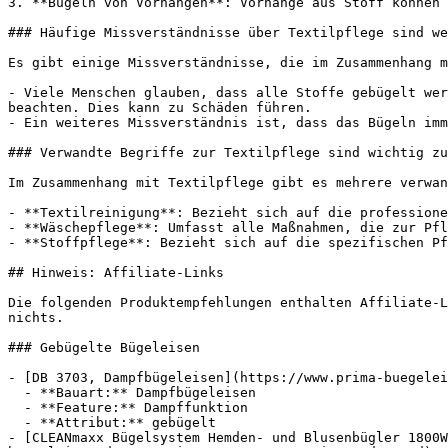
3. **Bügeln von Vorhängen**: Vorhänge aus Stoff können 
### Häufige Missverständnisse über Textilpflege sind we
Es gibt einige Missverständnisse, die im Zusammenhang m
- Viele Menschen glauben, dass alle Stoffe gebügelt wer
beachten. Dies kann zu Schäden führen.

- Ein weiteres Missverständnis ist, dass das Bügeln imm
### Verwandte Begriffe zur Textilpflege sind wichtig zu
Im Zusammenhang mit Textilpflege gibt es mehrere verwan
- **Textilreinigung**: Bezieht sich auf die professione
- **Wäschepflege**: Umfasst alle Maßnahmen, die zur Pfl
- **Stoffpflege**: Bezieht sich auf die spezifischen Pf
## Hinweis: Affiliate-Links

Die folgenden Produktempfehlungen enthalten Affiliate-L
nichts.

### Gebügelte Bügeleisen

- [DB 3703, Dampfbügeleisen](https://www.prima-buegelei
  - **Bauart:** Dampfbügeleisen

  - **Feature:** Dampffunktion

  - **Attribut:** gebügelt

- [CLEANmaxx Bügelsystem Hemden- und Blusenbügler 1800