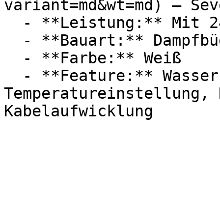
variant=md&wt=md) — Seve
  - **Leistung:** Mit 2400 Watt

  - **Bauart:** Dampfbügeleisen

  - **Farbe:** Weiß

  - **Feature:** Wasserstandsanzeige, 
Temperatureinstellung, 