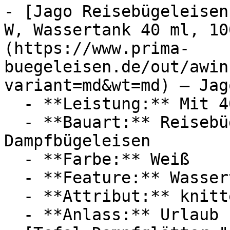
- [Jago Reisebügeleisen
W, Wassertank 40 ml, 10
(https://www.prima-
buegeleisen.de/out/awin
variant=md&wt=md) — Jago
  - **Leistung:** Mit 408 Watt

  - **Bauart:** Reisebügeleisen, Mini-Bügeleisen, 
Dampfbügeleisen

  - **Farbe:** Weiß

  - **Feature:** Wassertank, Temperatureinstellung

  - **Attribut:** knitterfrei

  - **Anlass:** Urlaub
