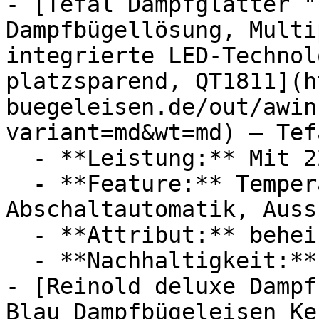
- [Tefal Dampfglätter "
Dampfbügellösung, Multi
integrierte LED-Technol
platzsparend, QT1811](h
buegeleisen.de/out/awin
variant=md&wt=md) — Tefa
  - **Leistung:** Mit 2200 Watt

  - **Feature:** Temperatureinstellung, 
Abschaltautomatik, Auss
  - **Attribut:** beheizt

  - **Nachhaltigkeit:** platzsparend

- [Reinold deluxe Dampf
Blau Dampfbügeleisen Ke