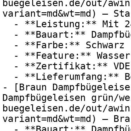
buegeleisen.de/out/awin
variant=md&wt=md) — Star
  - **Leistung:** Mit 2400 Watt

  - **Bauart:** Dampfbügeleisen

  - **Farbe:** Schwarz

  - **Feature:** Wasserbehälter

  - **Zertifikat:** VDE Zertifikat

  - **Lieferumfang:** Bedienungsanleitung

- [Braun Dampfbügeleise
Dampfbügeleisen grün/we
buegeleisen.de/out/awin
variant=md&wt=md) — Brau
  - **Bauart:** Dampfbügeleisen
