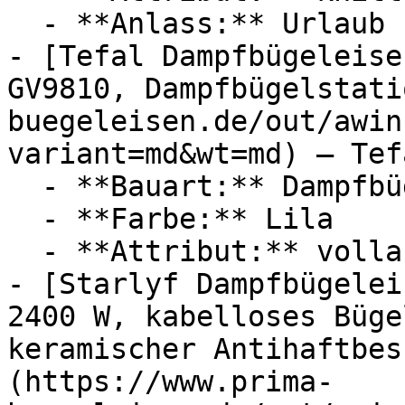
  - **Anlass:** Urlaub

- [Tefal Dampfbügeleise
GV9810, Dampfbügelstati
buegeleisen.de/out/awin
variant=md&wt=md) — Tefa
  - **Bauart:** Dampfbügeleisen, Bügelstationen

  - **Farbe:** Lila

  - **Attribut:** vollautomatisch, horizontal

- [Starlyf Dampfbügelei
2400 W, kabelloses Büge
keramischer Antihaftbes
(https://www.prima-