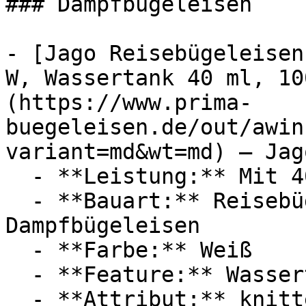
### Dampfbügeleisen

- [Jago Reisebügeleisen
W, Wassertank 40 ml, 10
(https://www.prima-
buegeleisen.de/out/awin
variant=md&wt=md) — Jago
  - **Leistung:** Mit 408 Watt

  - **Bauart:** Reisebügeleisen, Mini-Bügeleisen, 
Dampfbügeleisen

  - **Farbe:** Weiß

  - **Feature:** Wassertank, Temperatureinstellung

  - **Attribut:** knitterfrei
