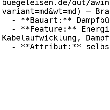
buegeleisen.de/out/awin
variant=md&wt=md) — Brau
  - **Bauart:** Dampfbügeleisen

  - **Feature:** Energiesparmodus, 
Kabelaufwicklung, Dampf