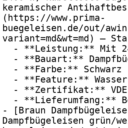
keramischer Antihaftbes
(https://www.prima-
buegeleisen.de/out/awin
variant=md&wt=md) — Star
  - **Leistung:** Mit 2400 Watt

  - **Bauart:** Dampfbügeleisen

  - **Farbe:** Schwarz

  - **Feature:** Wasserbehälter

  - **Zertifikat:** VDE Zertifikat

  - **Lieferumfang:** Bedienungsanleitung

- [Braun Dampfbügeleise
Dampfbügeleisen grün/we