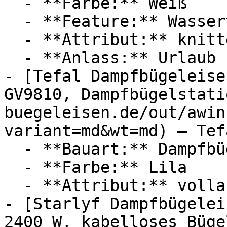
  - **Farbe:** Weiß

  - **Feature:** Wassertank, Temperatureinstellung

  - **Attribut:** knitterfrei

  - **Anlass:** Urlaub

- [Tefal Dampfbügeleise
GV9810, Dampfbügelstati
buegeleisen.de/out/awin
variant=md&wt=md) — Tefa
  - **Bauart:** Dampfbügeleisen, Bügelstationen

  - **Farbe:** Lila

  - **Attribut:** vollautomatisch, horizontal

- [Starlyf Dampfbügelei
2400 W, kabelloses Büge