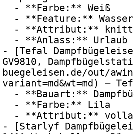
  - **Farbe:** Weiß

  - **Feature:** Wassertank, Temperatureinstellung

  - **Attribut:** knitterfrei

  - **Anlass:** Urlaub

- [Tefal Dampfbügeleise
GV9810, Dampfbügelstati
buegeleisen.de/out/awin
variant=md&wt=md) — Tefa
  - **Bauart:** Dampfbügeleisen, Bügelstationen

  - **Farbe:** Lila

  - **Attribut:** vollautomatisch, horizontal

- [Starlyf Dampfbügelei