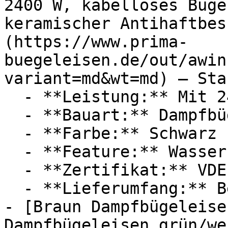
2400 W, kabelloses Büge
keramischer Antihaftbes
(https://www.prima-
buegeleisen.de/out/awin
variant=md&wt=md) — Star
  - **Leistung:** Mit 2400 Watt

  - **Bauart:** Dampfbügeleisen

  - **Farbe:** Schwarz

  - **Feature:** Wasserbehälter

  - **Zertifikat:** VDE Zertifikat

  - **Lieferumfang:** Bedienungsanleitung

- [Braun Dampfbügeleise
Dampfbügeleisen grün/we