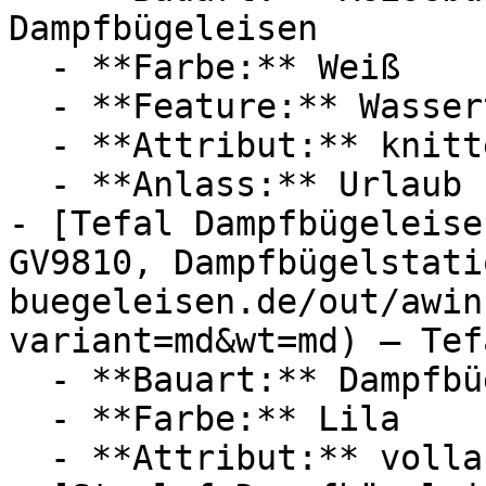
Dampfbügeleisen

  - **Farbe:** Weiß

  - **Feature:** Wassertank, Temperatureinstellung

  - **Attribut:** knitterfrei

  - **Anlass:** Urlaub

- [Tefal Dampfbügeleise
GV9810, Dampfbügelstati
buegeleisen.de/out/awin
variant=md&wt=md) — Tefa
  - **Bauart:** Dampfbügeleisen, Bügelstationen

  - **Farbe:** Lila

  - **Attribut:** vollautomatisch, horizontal
