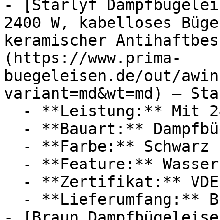
- [Starlyf Dampfbügelei
2400 W, kabelloses Büge
keramischer Antihaftbes
(https://www.prima-
buegeleisen.de/out/awin
variant=md&wt=md) — Star
  - **Leistung:** Mit 2400 Watt

  - **Bauart:** Dampfbügeleisen

  - **Farbe:** Schwarz

  - **Feature:** Wasserbehälter

  - **Zertifikat:** VDE Zertifikat

  - **Lieferumfang:** Bedienungsanleitung

- [Braun Dampfbügeleise