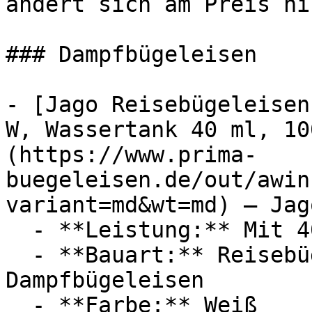
ändert sich am Preis ni
### Dampfbügeleisen

- [Jago Reisebügeleisen
W, Wassertank 40 ml, 10
(https://www.prima-
buegeleisen.de/out/awin
variant=md&wt=md) — Jago
  - **Leistung:** Mit 408 Watt

  - **Bauart:** Reisebügeleisen, Mini-Bügeleisen, 
Dampfbügeleisen

  - **Farbe:** Weiß
