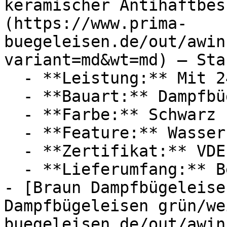
keramischer Antihaftbes
(https://www.prima-
buegeleisen.de/out/awin
variant=md&wt=md) — Star
  - **Leistung:** Mit 2400 Watt

  - **Bauart:** Dampfbügeleisen

  - **Farbe:** Schwarz

  - **Feature:** Wasserbehälter

  - **Zertifikat:** VDE Zertifikat

  - **Lieferumfang:** Bedienungsanleitung

- [Braun Dampfbügeleise
Dampfbügeleisen grün/we
buegeleisen.de/out/awin