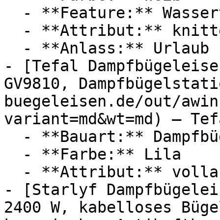
  - **Feature:** Wassertank, Temperatureinstellung

  - **Attribut:** knitterfrei

  - **Anlass:** Urlaub

- [Tefal Dampfbügeleise
GV9810, Dampfbügelstati
buegeleisen.de/out/awin
variant=md&wt=md) — Tefa
  - **Bauart:** Dampfbügeleisen, Bügelstationen

  - **Farbe:** Lila

  - **Attribut:** vollautomatisch, horizontal

- [Starlyf Dampfbügelei
2400 W, kabelloses Büge