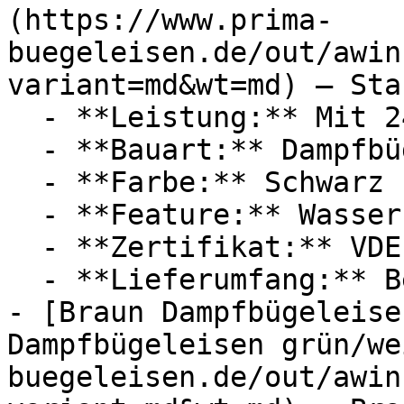
(https://www.prima-
buegeleisen.de/out/awin
variant=md&wt=md) — Star
  - **Leistung:** Mit 2400 Watt

  - **Bauart:** Dampfbügeleisen

  - **Farbe:** Schwarz

  - **Feature:** Wasserbehälter

  - **Zertifikat:** VDE Zertifikat

  - **Lieferumfang:** Bedienungsanleitung

- [Braun Dampfbügeleise
Dampfbügeleisen grün/we
buegeleisen.de/out/awin