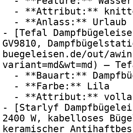
  - **Feature:** Wassertank, Temperatureinstellung

  - **Attribut:** knitterfrei

  - **Anlass:** Urlaub

- [Tefal Dampfbügeleise
GV9810, Dampfbügelstati
buegeleisen.de/out/awin
variant=md&wt=md) — Tefa
  - **Bauart:** Dampfbügeleisen, Bügelstationen

  - **Farbe:** Lila

  - **Attribut:** vollautomatisch, horizontal

- [Starlyf Dampfbügelei
2400 W, kabelloses Büge
keramischer Antihaftbes