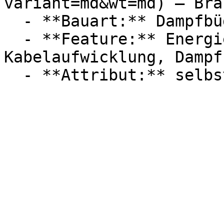
variant=md&wt=md) — Brau
  - **Bauart:** Dampfbügeleisen

  - **Feature:** Energiesparmodus, 
Kabelaufwicklung, Dampf