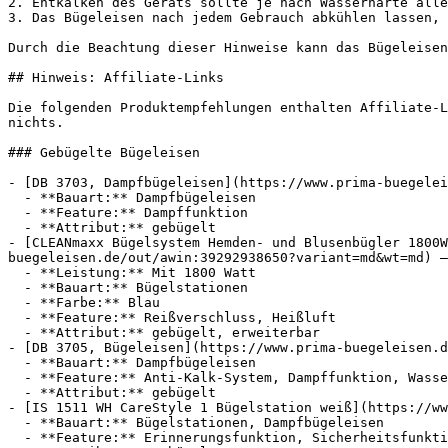
2. Entkalken des Geräts sollte je nach Wasserhärte alle
3. Das Bügeleisen nach jedem Gebrauch abkühlen lassen, 
Durch die Beachtung dieser Hinweise kann das Bügeleisen
## Hinweis: Affiliate-Links

Die folgenden Produktempfehlungen enthalten Affiliate-L
nichts.

### Gebügelte Bügeleisen

- [DB 3703, Dampfbügeleisen](https://www.prima-buegelei
  - **Bauart:** Dampfbügeleisen

  - **Feature:** Dampffunktion

  - **Attribut:** gebügelt

- [CLEANmaxx Bügelsystem Hemden- und Blusenbügler 1800
buegeleisen.de/out/awin:39292938650?variant=md&wt=md) —
  - **Leistung:** Mit 1800 Watt

  - **Bauart:** Bügelstationen

  - **Farbe:** Blau

  - **Feature:** Reißverschluss, Heißluft

  - **Attribut:** gebügelt, erweiterbar

- [DB 3705, Bügeleisen](https://www.prima-buegeleisen.d
  - **Bauart:** Dampfbügeleisen

  - **Feature:** Anti-Kalk-System, Dampffunktion, Wassertank

  - **Attribut:** gebügelt

- [IS 1511 WH CareStyle 1 Bügelstation weiß](https://ww
  - **Bauart:** Bügelstationen, Dampfbügeleisen

  - **Feature:** Erinnerungsfunktion, Sicherheitsfunktion, Wassertank
