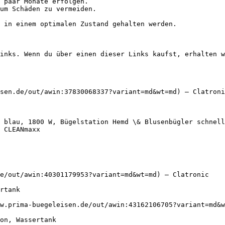
 paar Monate erfolgen.

um Schäden zu vermeiden.

 in einem optimalen Zustand gehalten werden.

inks. Wenn du über einen dieser Links kaufst, erhalten w
sen.de/out/awin:37830068337?variant=md&wt=md) — Clatroni
W blau, 1800 W, Bügelstation Hemd \& Blusenbügler schnell
 CLEANmaxx

e/out/awin:40301179953?variant=md&wt=md) — Clatronic

w.prima-buegeleisen.de/out/awin:43162106705?variant=md&w