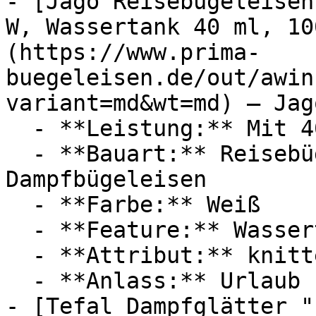
- [Jago Reisebügeleisen
W, Wassertank 40 ml, 10
(https://www.prima-
buegeleisen.de/out/awin
variant=md&wt=md) — Jago
  - **Leistung:** Mit 408 Watt

  - **Bauart:** Reisebügeleisen, Mini-Bügeleisen, 
Dampfbügeleisen

  - **Farbe:** Weiß

  - **Feature:** Wassertank, Temperatureinstellung

  - **Attribut:** knitterfrei

  - **Anlass:** Urlaub

- [Tefal Dampfglätter "