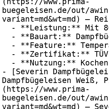
(https://www.prima-
buegeleisen.de/out/awin
variant=md&wt=md) — Rei
  - **Leistung:** Mit 800 Watt

  - **Bauart:** Dampfbügeleisen

  - **Feature:** Temperatureinstellung

  - **Zertifikat:** TÜV

  - **Nutzung:** Kochen

- [Severin Dampfbügelei
Dampfbügeleisen Weiß, P
(https://www.prima-
buegeleisen.de/out/awin
variant=md&wt=md) — Seve