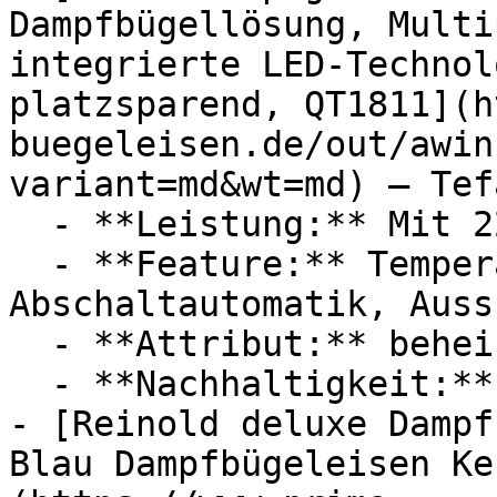
Dampfbügellösung, Multi
integrierte LED-Technol
platzsparend, QT1811](h
buegeleisen.de/out/awin
variant=md&wt=md) — Tefa
  - **Leistung:** Mit 2200 Watt

  - **Feature:** Temperatureinstellung, 
Abschaltautomatik, Auss
  - **Attribut:** beheizt

  - **Nachhaltigkeit:** platzsparend

- [Reinold deluxe Dampf
Blau Dampfbügeleisen Ke