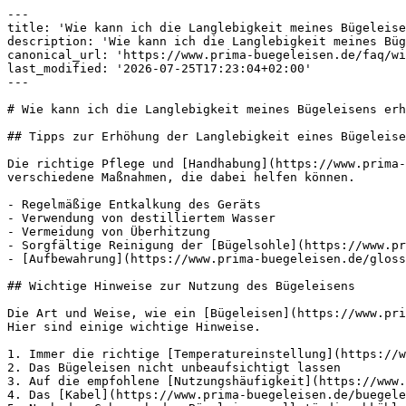
---

title: 'Wie kann ich die Langlebigkeit meines Bügeleise
description: 'Wie kann ich die Langlebigkeit meines Büg
canonical_url: 'https://www.prima-buegeleisen.de/faq/wi
last_modified: '2026-07-25T17:23:04+02:00'

---

# Wie kann ich die Langlebigkeit meines Bügeleisens erh
## Tipps zur Erhöhung der Langlebigkeit eines Bügeleise
Die richtige Pflege und [Handhabung](https://www.prima-
verschiedene Maßnahmen, die dabei helfen können.

- Regelmäßige Entkalkung des Geräts

- Verwendung von destilliertem Wasser

- Vermeidung von Überhitzung

- Sorgfältige Reinigung der [Bügelsohle](https://www.pr
- [Aufbewahrung](https://www.prima-buegeleisen.de/gloss
## Wichtige Hinweise zur Nutzung des Bügeleisens

Die Art und Weise, wie ein [Bügeleisen](https://www.pri
Hier sind einige wichtige Hinweise.

1. Immer die richtige [Temperatureinstellung](https://w
2. Das Bügeleisen nicht unbeaufsichtigt lassen

3. Auf die empfohlene [Nutzungshäufigkeit](https://www.
4. Das [Kabel](https://www.prima-buegeleisen.de/buegele