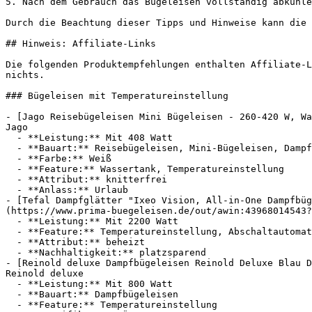
5. Nach dem Gebrauch das Bügeleisen vollständig abkühle
Durch die Beachtung dieser Tipps und Hinweise kann die 
## Hinweis: Affiliate-Links

Die folgenden Produktempfehlungen enthalten Affiliate-L
nichts.

### Bügeleisen mit Temperatureinstellung

- [Jago Reisebügeleisen Mini Bügeleisen - 260-420 W, Wa
Jago

  - **Leistung:** Mit 408 Watt

  - **Bauart:** Reisebügeleisen, Mini-Bügeleisen, Dampfbügeleisen

  - **Farbe:** Weiß

  - **Feature:** Wassertank, Temperatureinstellung

  - **Attribut:** knitterfrei

  - **Anlass:** Urlaub

- [Tefal Dampfglätter "Ixeo Vision, All-in-One Dampfbüg
(https://www.prima-buegeleisen.de/out/awin:43968014543?
  - **Leistung:** Mit 2200 Watt

  - **Feature:** Temperatureinstellung, Abschaltautomatik, Ausschalter, Tragegriff

  - **Attribut:** beheizt

  - **Nachhaltigkeit:** platzsparend

- [Reinold deluxe Dampfbügeleisen Reinold Deluxe Blau D
Reinold deluxe

  - **Leistung:** Mit 800 Watt

  - **Bauart:** Dampfbügeleisen

  - **Feature:** Temperatureinstellung
