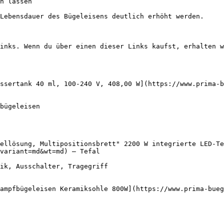
n lassen

Lebensdauer des Bügeleisens deutlich erhöht werden.

inks. Wenn du über einen dieser Links kaufst, erhalten w
ssertank 40 ml, 100-240 V, 408,00 W](https://www.prima-b
ellösung, Multipositionsbrett" 2200 W integrierte LED-Te
variant=md&wt=md) — Tefal

ampfbügeleisen Keramiksohle 800W](https://www.prima-bueg