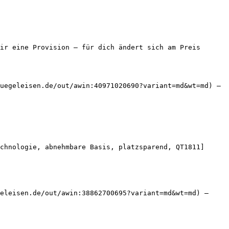
ir eine Provision — für dich ändert sich am Preis 
uegeleisen.de/out/awin:40971020690?variant=md&wt=md) — 
chnologie, abnehmbare Basis, platzsparend, QT1811]
eleisen.de/out/awin:38862700695?variant=md&wt=md) — 