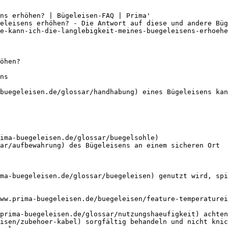
ns erhöhen? | Bügeleisen-FAQ | Prima'

eleisens erhöhen? - Die Antwort auf diese und andere Büg
e-kann-ich-die-langlebigkeit-meines-buegeleisens-erhoehe
öhen?

ns

buegeleisen.de/glossar/handhabung) eines Bügeleisens kan
ima-buegeleisen.de/glossar/buegelsohle)

ar/aufbewahrung) des Bügeleisens an einem sicheren Ort

ma-buegeleisen.de/glossar/buegeleisen) genutzt wird, spi
ww.prima-buegeleisen.de/buegeleisen/feature-temperaturei
prima-buegeleisen.de/glossar/nutzungshaeufigkeit) achten

isen/zubehoer-kabel) sorgfältig behandeln und nicht knic