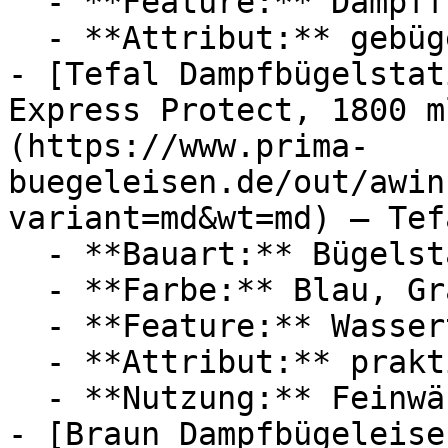
  - **Feature:** Dampffunktion

  - **Attribut:** gebügelt

- [Tefal Dampfbügelstat
Express Protect, 1800 m
(https://www.prima-
buegeleisen.de/out/awin
variant=md&wt=md) — Tefa
  - **Bauart:** Bügelstationen

  - **Farbe:** Blau, Grau

  - **Feature:** Wassertank, Dampffunktion

  - **Attribut:** praktisch

  - **Nutzung:** Feinwäsche

- [Braun Dampfbügeleise